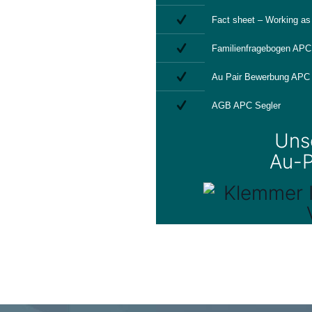
Fact sheet – Working as 
Familienfragebogen APC
Au Pair Bewerbung APC 
AGB APC Segler
Uns
Au-P