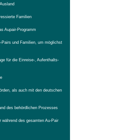
 Ausland
ressierte Familien
das Aupair-Programm
-Pairs und Familien, um möglichst
ge für die Einreise-, Aufenthalts-
se
rden, als auch mit den deutschen
tand des behördlichen Prozesses
ir während des gesamten Au-Pair