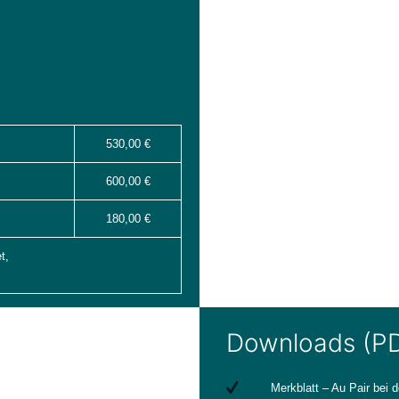
530,00 €
600,00 €
180,00 €
t,
Downloads (P
Merkblatt – Au Pair bei 